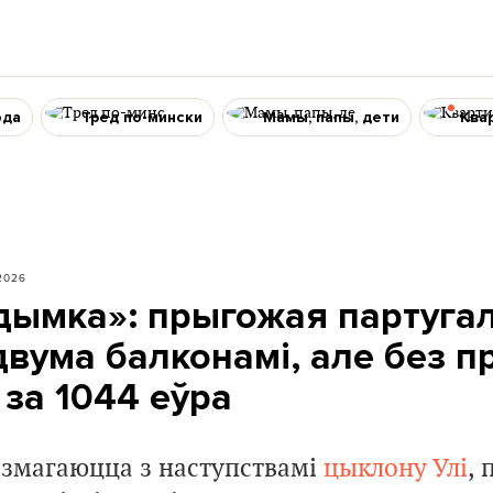
ода
Тред по-мински
Мамы, папы, дети
Ква
.2026
дымка»: прыгожая партуга
двума балконамі, але без 
за 1044 еўра
 змагаюцца з наступствамі
цыклону Улі
,