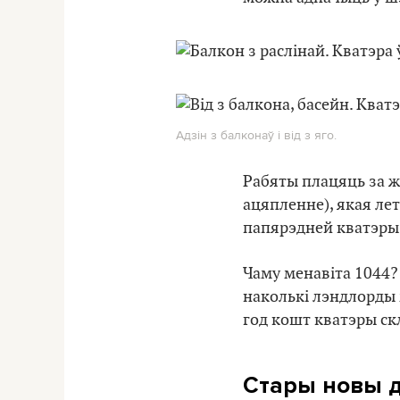
Адзін з балконаў і від з яго.
Рабяты плацяць за ж
ацяпленне), якая лет
папярэдней кватэры
Чаму менавіта 1044?
наколькі лэндлорды 
год кошт кватэры скл
Стары новы д