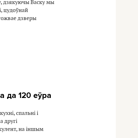
ку, дзякуючы Васку мы
і, цудоўнай
ыгожвае дзверы
а да 120 еўра
ухні, спальні і
а другі
укулент, на іншым