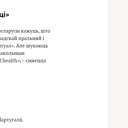
ці»
еларусы кажуць, што
мадскай пральняй і
ытуал». Але шукаюць
авакольным
 health», – смяецца