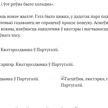
 і ўсё роўна было холадна».
ь новае жыллё. Гэта было цяжка, у дадатак пара па
маленькі гадаванец не спрашчаў працэс пошуку. Асно
 вокны, наяўнасць ацяплення ў кватэры і магчымасць
нага часу.