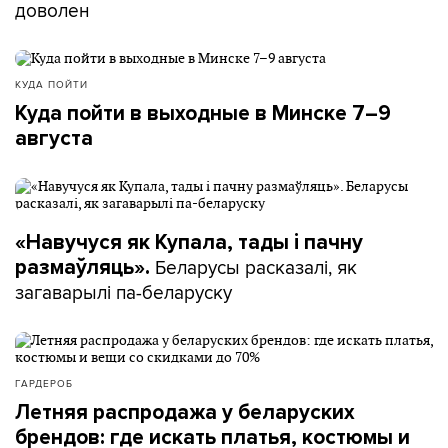
доволен
КУДА ПОЙТИ
Куда пойти в выходные в Минске 7–9
августа
«Навучуся як Купала, тады і пачну
Беларусы расказалі, як
размаўляць».
загаварылі па-беларуску
ГАРДЕРОБ
Летняя распродажа у беларуских
брендов: где искать платья, костюмы и