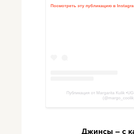
Посмотреть эту публикацию в Instagr
Публикация от Margarita Kulik •U
(@margo_coolik
Джинсы – с к