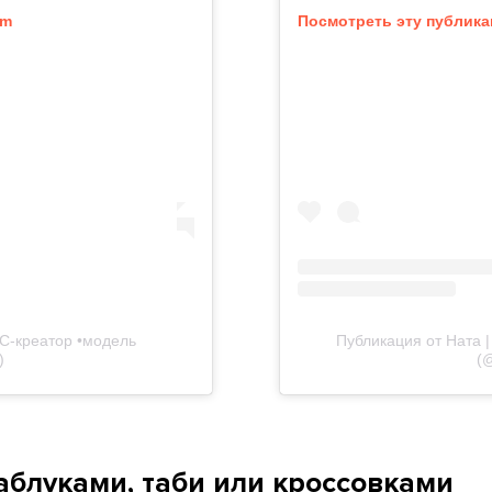
am
Посмотреть эту публика
GC-креатор •модель
Публикация от Ната 
)
(
аблуками, таби или кроссовками