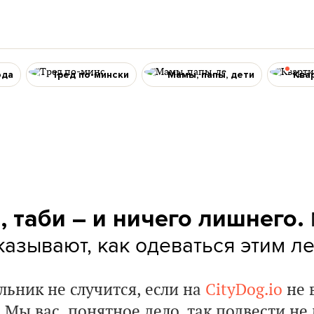
ода
Тред по-мински
Мамы, папы, дети
Ква
, таби – и ничего лишнего.
азывают, как одеваться этим л
льник не случится, если на
CityDog.io
не 
 Мы вас, понятное дело, так подвести не