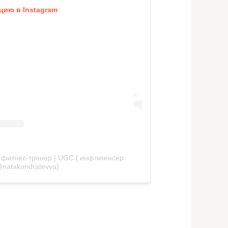
цию в Instagram
| фитнес-тренер | UGC | инфлюенсер
@natakondratevva)