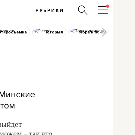
РУБРИКИ
ртиросъемка
Гісторыя
Пора к психологу
Минские
етом
выйдет
 можем – так что