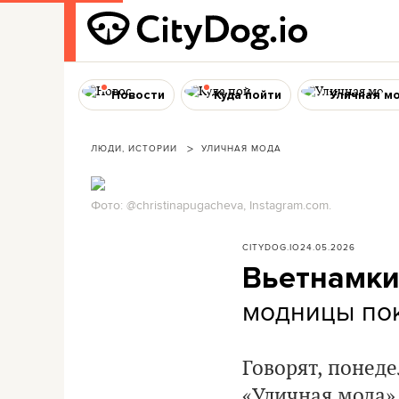
Новости
Куда пойти
Уличная м
ЛЮДИ, ИСТОРИИ
УЛИЧНАЯ МОДА
Фото: @christinapugacheva, Instagram.com.
CITYDOG.IO
24.05.2026
Вьетнамки
модницы пок
Говорят, понеде
«Уличная мода».