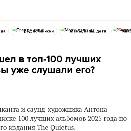
ода
Тред по-мински
Мамы, папы, дети
Ква
ел в топ-100 лучших
Вы уже слушали его?
ыканта и саунд-художника
Антона
писке 100 лучших альбомов 2025 года по
ого издания
The Quietus
.