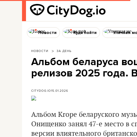
Новости
Куда пойти
Уличная м
НОВОСТИ
ЗА ДЕНЬ
Альбом беларуса вош
релизов 2025 года. 
CITYDOG.IO
15.01.2026
Альбом Krope беларуского муз
Онищенко
занял 47-е место в с
версии влиятельного британск