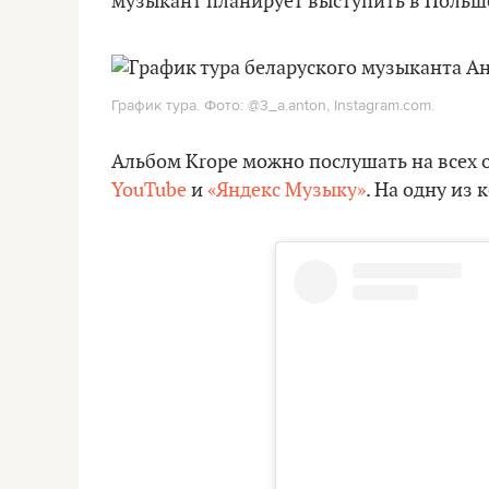
музыкант планирует выступить в Польше
График тура. Фото: @3_a.anton, Instagram.com.
Альбом Krope можно послушать на всех
YouTube
и
«Яндекс Музыку»
. На одну из