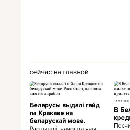
сейчас на главной
ГАМАНЕЦ
Беларусы выдалі гайд
В Бе
па Кракаве на
кред
беларускай мове.
Посчи
Распыталі, навошта яны