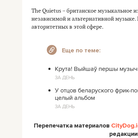
The Quietus – британское музыкальное 
независимой и альтернативной музыке. 
авторитетных в этой сфере.
Еще по теме:
Крута! Выйшаў першы музыч
ЗА ДЕНЬ
У отцов беларуского фрик-по
целый альбом
ЗА ДЕНЬ
Перепечатка материалов
CityDog.i
редакции