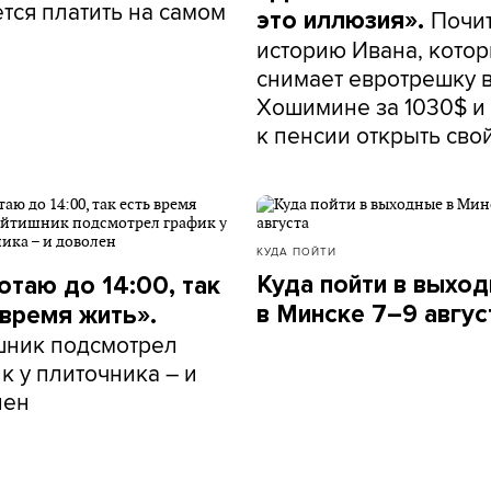
тся платить на самом
Почи
это иллюзия».
историю Ивана, кото
снимает евротрешку 
Хошимине за 1030$ и 
к пенсии открыть сво
КУДА ПОЙТИ
Куда пойти в выхо
отаю до 14:00, так
в Минске 7–9 авгус
 время жить».
шник подсмотрел
к у плиточника – и
лен