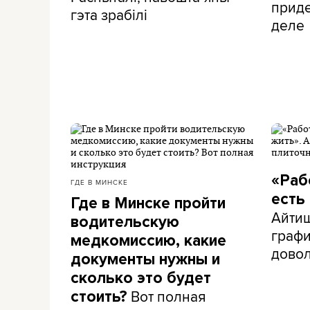
приде
гэта зрабілі
деле
«Раб
ГДЕ В МИНСКЕ
есть
Где в Минске пройти
Айти
водительскую
графи
медкомиссию, какие
дово
документы нужны и
сколько это будет
Вот полная
стоить?