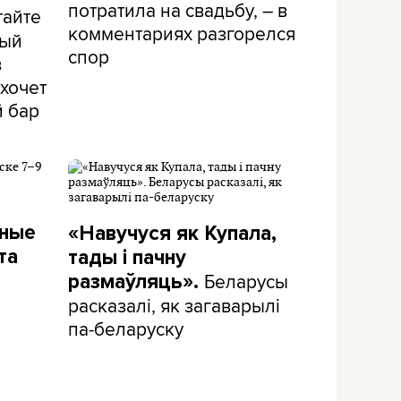
потратила на свадьбу, – в
тайте
комментариях разгорелся
рый
спор
в
хочет
й бар
дные
«Навучуся як Купала,
та
тады і пачну
Беларусы
размаўляць».
расказалі, як загаварылі
па-беларуску