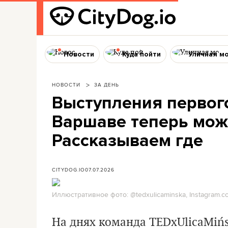
Новости
Куда пойти
Уличная м
НОВОСТИ
ЗА ДЕНЬ
Выступления первого
Варшаве теперь мож
Рассказываем где
CITYDOG.IO
07.07.2026
Иллюстративное фото: @tedxulicaminska, Instagram.c
На днях команда
TEDxUlicaMiń