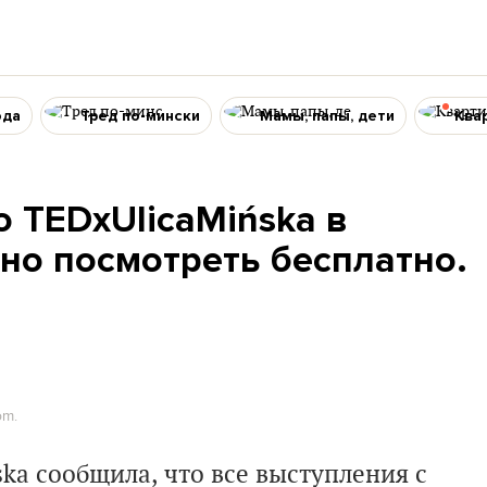
ода
Тред по-мински
Мамы, папы, дети
Ква
 TEDxUlicaMińska в
но посмотреть бесплатно.
om.
ska
сообщила, что все выступления с