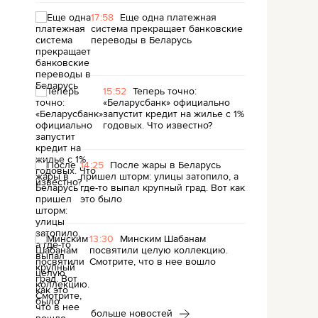
17:58
Еще одна платежная
система прекращает банковские
переводы в Беларусь
15:52
Теперь точно:
«Беларусбанк» официально
запустит кредит на жилье с 1%
годовых. Что известно?
14:25
После жары в Беларусь
пришел шторм: улицы затопило, а
где-то выпал крупный град. Вот как
это было
13:30
Минским Шабанам
посвятили целую коллекцию.
Смотрите, что в нее вошло
больше новостей