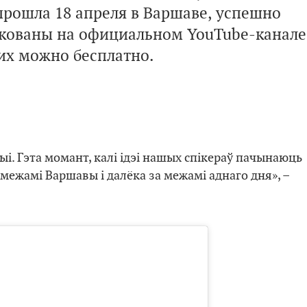
 прошла
18 апреля
в Варшаве, успешно
икованы на официальном YouTube-канале
 их можно бесплатно.
ыі. Гэта момант, калі ідэі нашых спікераў пачынаюць
межамі Варшавы і далёка за межамі аднаго дня», –