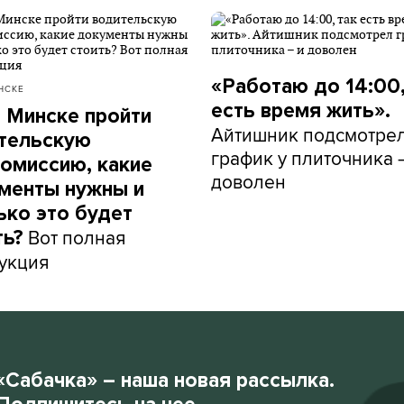
«Работаю до 14:00,
НСКЕ
есть время жить».
в Минске пройти
Айтишник подсмотре
тельскую
график у плиточника 
омиссию, какие
доволен
менты нужны и
ько это будет
Вот полная
ть?
укция
«Сабачка» – наша новая рассылка.