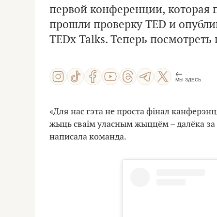
первой конференции, которая
прошли проверку TED и опубл
TEDx Talks
. Теперь посмотреть
МЫ ЗДЕСЬ
«Для нас гэта не проста фінал канферэнц
жыць сваім уласным жыццём – далёка за 
написала команда.