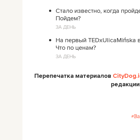
Стало известно, когда пройд
Пойдем?
ЗА ДЕНЬ
На первый TEDxUlicaMińska 
Что по ценам?
ЗА ДЕНЬ
Перепечатка материалов
CityDog.i
редакции
#В