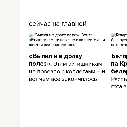
сейчас на главной
«Выпил и в драку
Бела
Этим айтишникам
полез».
па К
не повезло с коллегами – и
бела
вот чем все закончилось
Распы
гэта з