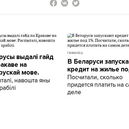
ГАМАНЕЦ
русы выдалі гайд
В Беларуси запуск
ракаве на
кредит на жилье по
рускай мове.
Посчитали, сколько
талі, навошта яны
придется платить на 
рабілі
деле