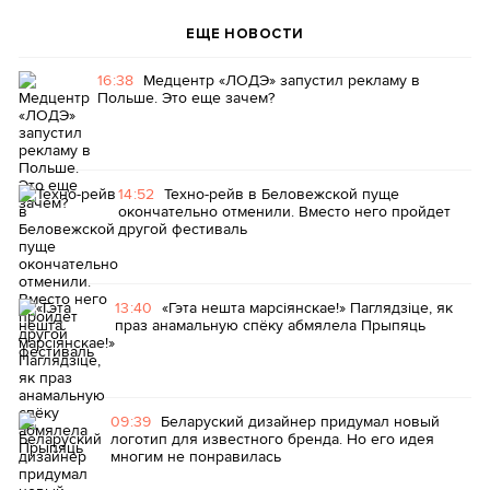
ЕЩЕ НОВОСТИ
16:38
Медцентр «ЛОДЭ» запустил рекламу в
Польше. Это еще зачем?
14:52
Техно-рейв в Беловежской пуще
окончательно отменили. Вместо него пройдет
другой фестиваль
13:40
«Гэта нешта марсіянскае!» Паглядзіце, як
праз анамальную спёку абмялела Прыпяць
09:39
Беларуский дизайнер придумал новый
логотип для известного бренда. Но его идея
многим не понравилась