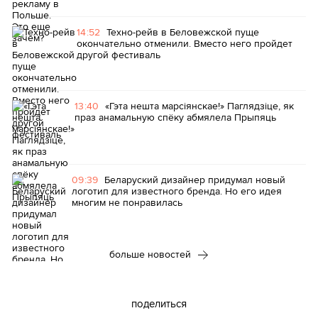
14:52
Техно-рейв в Беловежской пуще
окончательно отменили. Вместо него пройдет
другой фестиваль
13:40
«Гэта нешта марсіянскае!» Паглядзіце, як
праз анамальную спёку абмялела Прыпяць
09:39
Беларуский дизайнер придумал новый
логотип для известного бренда. Но его идея
многим не понравилась
больше новостей
поделиться