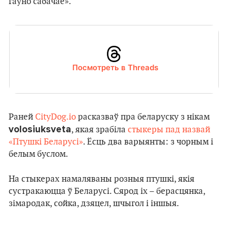
гаўно сабачае».
Посмотреть в Threads
Раней
CityDog.io
расказваў пра беларуску з нікам
volosiuksveta
, якая зрабіла
стыкеры пад назвай
«Птушкі Беларусі»
. Ёсць два варыянты: з чорным і
белым буслом.
На стыкерах намаляваны розныя птушкі, якія
сустракаюцца ў Беларусі. Сярод іх – берасцянка,
зімародак, сойка, дзяцел, шчыгол і іншыя.