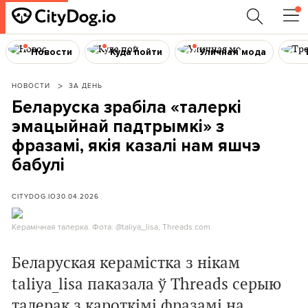
Новости
Куда пойти
Уличная мода
НОВОСТИ
ЗА ДЕНЬ
Беларуска зрабіла «талеркі
эмацыйнай падтрымкі» з
фразамі, якія казалі нам яшчэ
бабулі
CITYDOG.IO
30.04.2026
Керамічная талерка. Фота: @taliya_lisa, Threads.com.
Беларуская керамістка з нікам
taliya_lisa паказала ў Threads серыю
талерак з кароткімі фразамі на