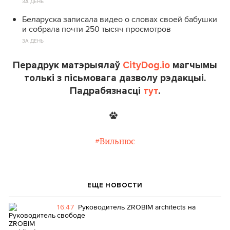
ЗА ДЕНЬ
Беларуска записала видео о словах своей бабушки
и собрала почти 250 тысяч просмотров
ЗА ДЕНЬ
Перадрук матэрыялаў
CityDog.io
магчымы
толькі з пісьмовага дазволу рэдакцыі.
Падрабязнасці
тут
.
#Вильнюс
ЕЩЕ НОВОСТИ
16:47
Руководитель ZROBIM architects на
свободе