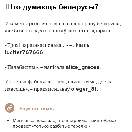
Што думаюць беларусы?
У каментарыях многія пахвалілі працу беларускі,
але былі і тыя, хто напісаў, што гэта задорага.
«Трохi дарагавасценька...» – лічыць
lucifer767666
.
alice_gracee
«Падабаецца», – напісала
.
«Талерка файная, на жаль, сцяны няма, дзе яе
oleger_81
павесіць», – пракаментаваў
.
Еще по теме:
Минчанка показала, что в строймагазине «Ома»
продают «только разбитые тарелки»