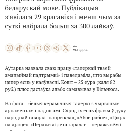
беларускай мове. Публікацыя
з’явілася 29 красавіка і менш чым за
суткі набрала больш за 300 лайкаў.
МЫ ЗДЕСЬ
Аўтарка назвала сваю працу «талеркай тваёй
эмацыйнай падтрымкі» і паведаміла, што вырабы
цяпер ёсць у наяўнасці. Кошт – 25 еўра (каля 82
руб.) плюс дастаўка альбо самавываз у Вільнюса.
На фота – белыя керамічныя талеркі з чырвоным
арнаментам і надпісамі. Сярод іх ёсць фразы ў духу
народнай гаворкі: напрыклад, «Абоe рабоe», «Цырк
на дроце», «Перажылі лета гарачае – перажывём і