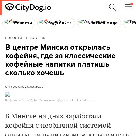
Новости
Куда пойти
Уличная мода
НОВОСТИ
ЗА ДЕНЬ
В центре Минска открылась
кофейня, где за классические
кофейные напитки платишь
сколько хочешь
CITYDOG.IO
26.03.2026
Кофейня Pura Vida. Скриншот: @gdehodil, TikTok.com.
В Минске на днях заработала
кофейня с необычной системой
оплаты: за напитки можно заплатить