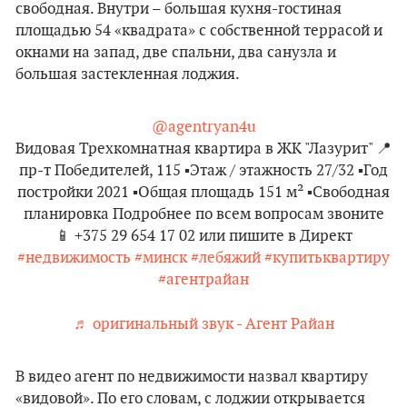
свободная. Внутри – большая кухня-гостиная
площадью 54 «квадрата» с собственной террасой и
окнами на запад, две спальни, два санузла и
большая застекленная лоджия.
@agentryan4u
Видовая Трехкомнатная квартира в ЖК "Лазурит" 📍
пр-т Победителей, 115 ▪️Этаж / этажность 27/32 ▪️Год
постройки 2021 ▪️Общая площадь 151 м² ▪️Свободная
планировка Подробнее по всем вопросам звоните
📱 +375 29 654 17 02 или пишите в Директ
#недвижимость
#минск
#лебяжий
#купитьквартиру
#агентрайан
♬ оригинальный звук - Агент Райан
В видео агент по недвижимости назвал квартиру
«видовой». По его словам, с лоджии открывается