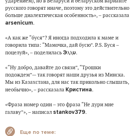
ударением), но в Беларуси и беларуском варианте
русского говорят иначе, поэтому это действительно
больше диалектическая особенность», – рассказала
arsenicum
.
«А как же “буся”? Я иногда подходила к маме и
говорила типа: “Мамочка, дай бусю”. P.S. Буся –
Эⲗⲗυ
поцелуй», – поделилась
.
«“Ну добро, давайте до связи”, “Трошки
подождем”— так говорят наши друзья из Минска.
Мы из Казахстана, для нас так прикольно слышать,
Кристина
необычно», – рассказала
.
«Фраза номер один – это фраза “Не дури мне
stankov379
галаву”», – написал
.
Еще по теме: