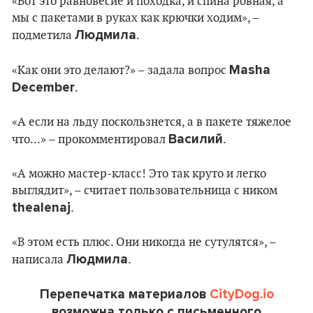
«Вот это равновесие и походка, и спина ровная, а
мы с пакетами в руках как крючки ходим», –
Людмила
подметила
.
Masha
«Как они это делают?» – задала вопрос
December
.
«А если на льду поскользнется, а в пакете тяжелое
Василий
что...» – прокомментировал
.
«А можно мастер-класс! Это так круто и легко
выглядит», – считает пользовательница с ником
thealenaj
.
«В этом есть плюс. Они никогда не сутулятся», –
Людмила
написала
.
Перепечатка материалов
CityDog.io
возможна только с письменного