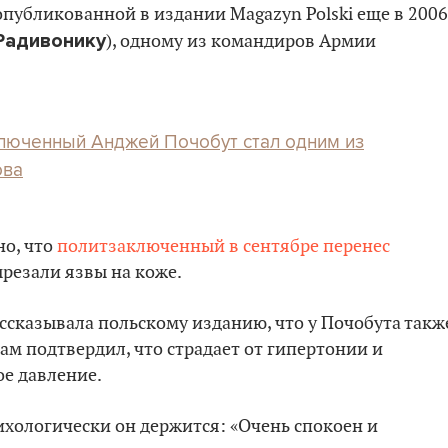
опубликованной в издании Magazyn Polski еще в 2006
Радивонику
), одному из командиров Армии
люченный Анджей Почобут стал одним из
ова
но, что
политзаключенный в сентябре перенес
резали язвы на коже.
ссказывала польскому изданию, что у Почобута такж
сам подтвердил, что страдает от гипертонии и
ое давление.
сихологически он держится: «Очень спокоен и