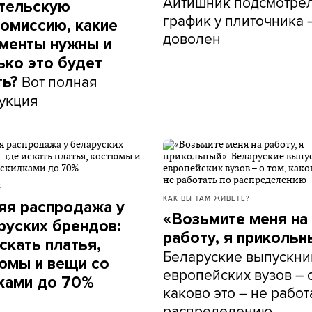
Айтишник подсмотре
тельскую
график у плиточника 
омиссию, какие
доволен
менты нужны и
ько это будет
Вот полная
ть?
укция
Б
КАК ВЫ ТАМ ЖИВЕТЕ?
яя распродажа у
«Возьмите меня на
руских брендов:
работу, я прикольн
скать платья,
Беларуские выпускни
юмы и вещи со
европейских вузов – о
ками до 70%
каково это – не работ
распределению