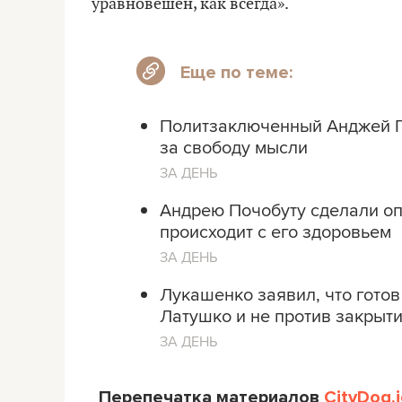
уравновешен, как всегда».
Еще по теме:
Политзаключенный Анджей П
за свободу мысли
ЗА ДЕНЬ
Андрею Почобуту сделали оп
происходит с его здоровьем
ЗА ДЕНЬ
Лукашенко заявил, что гото
Латушко и не против закрыт
ЗА ДЕНЬ
Перепечатка материалов
CityDog.i