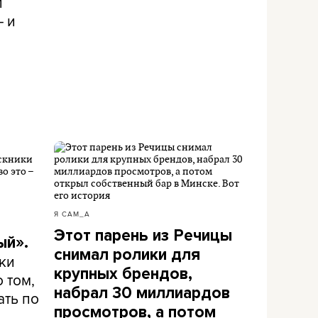
л
– и
Я САМ_А
Этот парень из Речицы
ый».
снимал ролики для
ки
крупных брендов,
 том,
набрал 30 миллиардов
ать по
просмотров, а потом