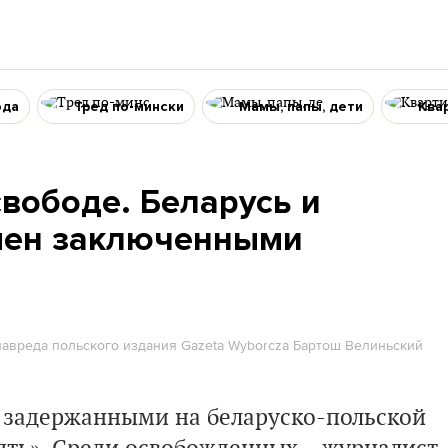
ода
Тред по-мински
Мамы, папы, дети
Ква
вободе. Беларусь и
мен заключенными
главреда польского издания Gazeta Wyborcza Бартош Велиньский
 задержанными на беларуско-польской