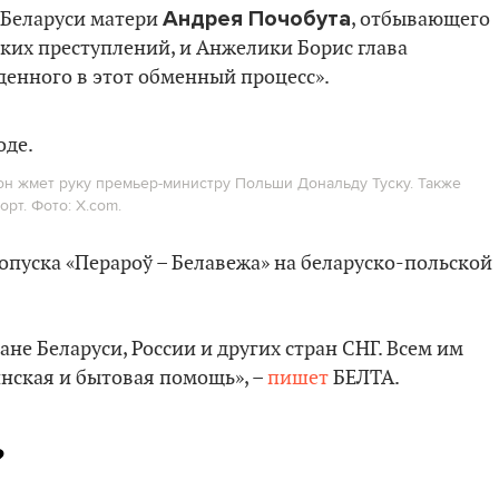
Андрея Почобута
 Беларуси матери
, отбывающего
жких преступлений, и Анжелики Борис глава
денного в этот обменный процесс».
он жмет руку премьер-министру Польши Дональду Туску. Также
рт. Фото: X.com.
пуска «Перароў – Белавежа» на беларуско-польской
не Беларуси, России и других стран СНГ. Всем им
нская и бытовая помощь», –
пишет
БЕЛТА.
?