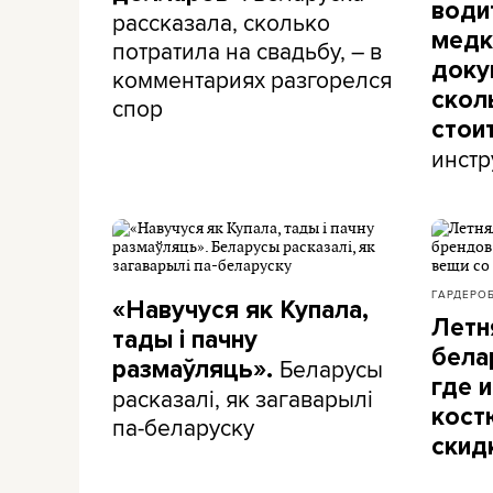
води
рассказала, сколько
медк
потратила на свадьбу, – в
доку
комментариях разгорелся
скол
спор
стои
инстр
ГАРДЕРО
«Навучуся як Купала,
Летн
тады і пачну
бела
Беларусы
размаўляць».
где и
расказалі, як загаварылі
кост
па-беларуску
скид