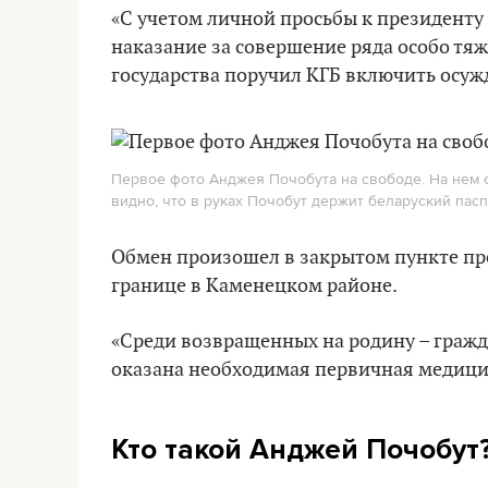
«С учетом личной просьбы к президенту
наказание за совершение ряда особо тя
государства поручил КГБ включить осуж
Первое фото Анджея Почобута на свободе. На нем 
видно, что в руках Почобут держит беларуский паспо
Обмен произошел в закрытом пункте про
границе в Каменецком районе.
«Среди возвращенных на родину – гражда
оказана необходимая первичная медици
Кто такой Анджей Почобут