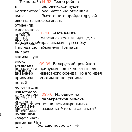
14:52
Техно-рейв в
Беловежской пуще
окончательно отменили.
Вместо него пройдет другой
фестиваль
13:40
«Гэта нешта
марсіянскае!» Паглядзіце, як
праз анамальную спёку
абмялела Прыпяць
09:39
Беларуский дизайнер
придумал новый логотип для
известного бренда. Но его идея
многим не понравилась
08:46
На одном из
перекрестков Минска
появилась «вафельная»
разметка. Что она означает?
и
больше новостей