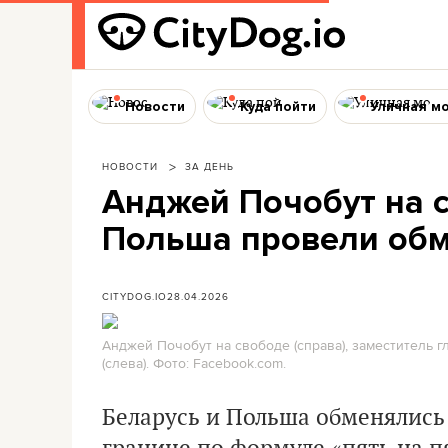
Новости
Куда пойти
Уличная м
НОВОСТИ
ЗА ДЕНЬ
Анджей Почобут на с
Польша провели об
CITYDOG.IO
28.04.2026
Анджей Почобут на свободе (справа), заместитель 
(слева). Фото: Facebook.com.
Беларусь и Польша обменялись