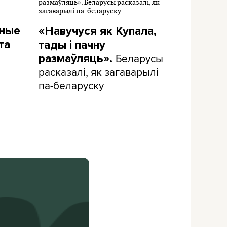
дные
«Навучуся як Купала,
та
тады і пачну
Беларусы
размаўляць».
расказалі, як загаварылі
па-беларуску