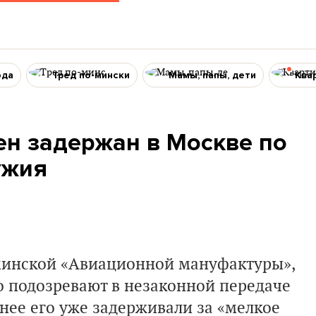
ода
Тред по-мински
Мамы, папы, дети
Ква
ен задержан в Москве по
ужия
минской «Авиационной мануфактуры»,
о подозревают в незаконной передаче
анее его уже задерживали за «мелкое