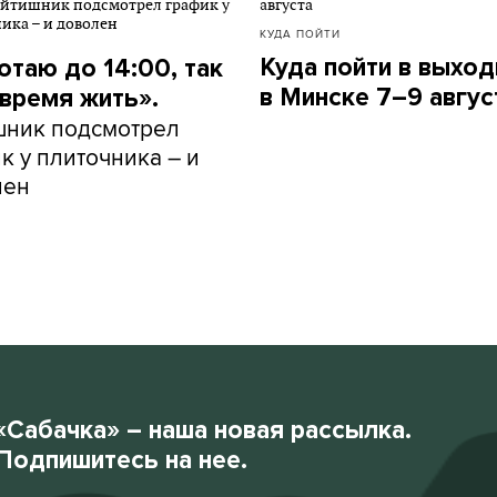
КУДА ПОЙТИ
Куда пойти в выхо
отаю до 14:00, так
в Минске 7–9 авгус
 время жить».
шник подсмотрел
к у плиточника – и
лен
«Сабачка» – наша новая рассылка.
Подпишитесь на нее.