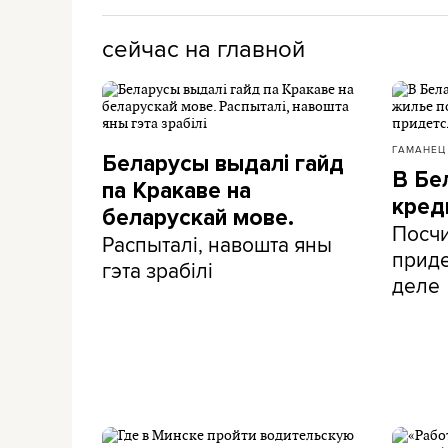
сейчас на главной
ГАМАНЕЦ
Беларусы выдалі гайд
В Бе
па Кракаве на
кред
беларускай мове.
Посчи
Распыталі, навошта яны
приде
гэта зрабілі
деле