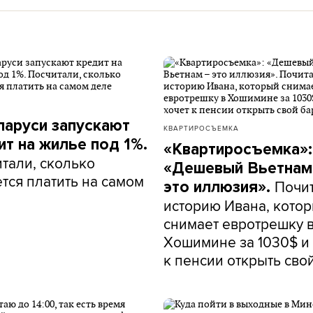
ларуси запускают
КВАРТИРОСЪЕМКА
ит на жилье под 1%.
«Квартиросъемка»:
тали, сколько
«Дешевый Вьетнам
тся платить на самом
Почи
это иллюзия».
историю Ивана, кото
снимает евротрешку 
Хошимине за 1030$ и 
к пенсии открыть сво