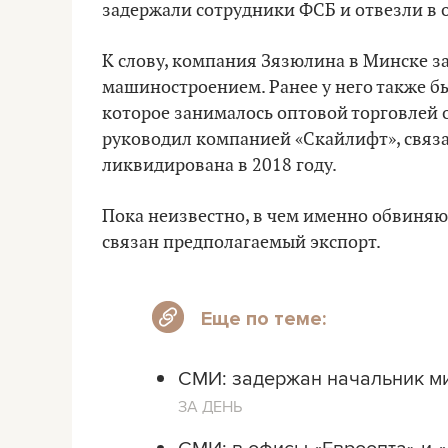
задержали сотрудники ФСБ и отвезли в 
К слову, компания Зязюлина в Минске з
машиностроением. Ранее у него также б
которое занималось оптовой торговлей о
руководил компанией «Скайлифт», связ
ликвидирована в 2018 году.
Пока неизвестно, в чем именно обвиняю
связан предполагаемый экспорт.
Еще по теме:
СМИ: задержан начальник ми
ЗА ДЕНЬ
СМИ: в офисы «Евроопта» и 