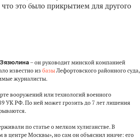
, что это было прикрытием для другого
 Зязюлина
– он руководит минской компанией
ало известно из
базы
Лефортовского районного суда,
имые журналисты.
рте вооружений или технологий военного
89 УК РФ. По ней может грозить до 7 лет лишения
крываются.
ерживали по статье о мелком хулиганстве. В
м в центре Москвы», но сам он объяснил иначе: его