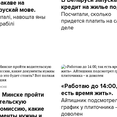
ракаве на
кредит на жилье по
рускай мове.
Посчитали, сколько
талі, навошта яны
придется платить на 
рабілі
деле
«Работаю до 14:00,
НСКЕ
есть время жить».
в Минске пройти
Айтишник подсмотре
тельскую
график у плиточника 
омиссию, какие
доволен
менты нужны и