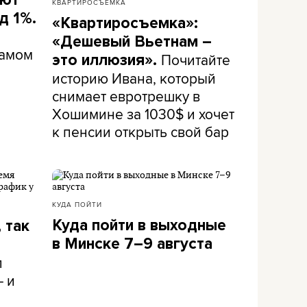
КВАРТИРОСЪЕМКА
д 1%.
«Квартиросъемка»:
«Дешевый Вьетнам –
самом
Почитайте
это иллюзия».
историю Ивана, который
снимает евротрешку в
Хошимине за 1030$ и хочет
к пенсии открыть свой бар
КУДА ПОЙТИ
Куда пойти в выходные
 так
в Минске 7–9 августа
л
– и