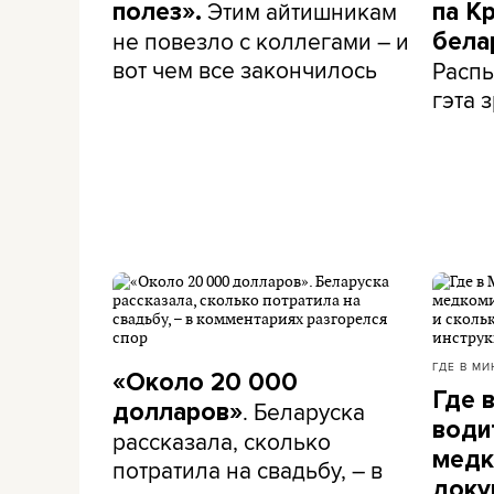
Этим айтишникам
полез».
па К
не повезло с коллегами – и
бела
вот чем все закончилось
Распы
гэта з
ГДЕ В МИ
«Около 20 000
Где 
. Беларуска
долларов»
води
рассказала, сколько
медк
потратила на свадьбу, – в
доку