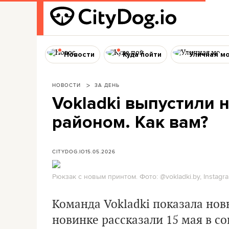
Новости
Куда пойти
Уличная м
НОВОСТИ
ЗА ДЕНЬ
Vokladki выпустили 
районом. Как вам?
CITYDOG.IO
15.05.2026
Рюкзак с новым принтом. Фото: @vokladki.by, Instagr
Команда Vokladki показала нов
новинке рассказали 15 мая в с