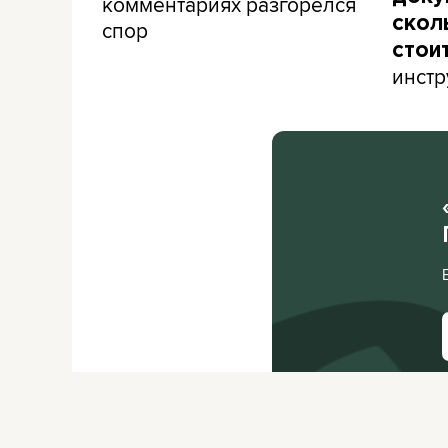
комментариях разгорелся
скол
спор
стои
инстр