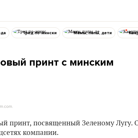
ода
Тред по-мински
Мамы, папы, дети
Ква
новый принт с минским
am.com.
ый принт, посвященный Зеленому Лугу. 
оцсетях компании.