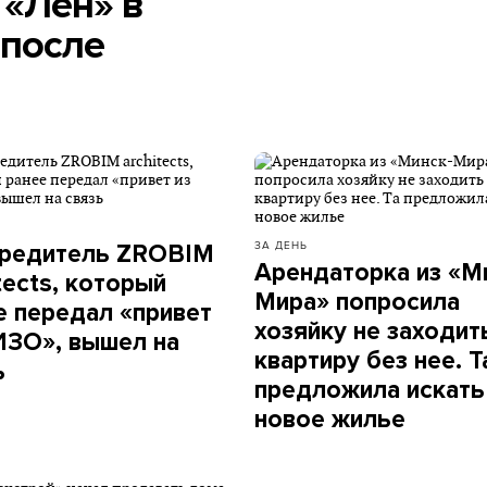
 «Лён» в
 после
ЗА ДЕНЬ
редитель ZROBIM
Арендаторка из «М
tects, который
Мира» попросила
е передал «привет
хозяйку не заходит
ИЗО», вышел на
квартиру без нее. Т
ь
предложила искать
новое жилье