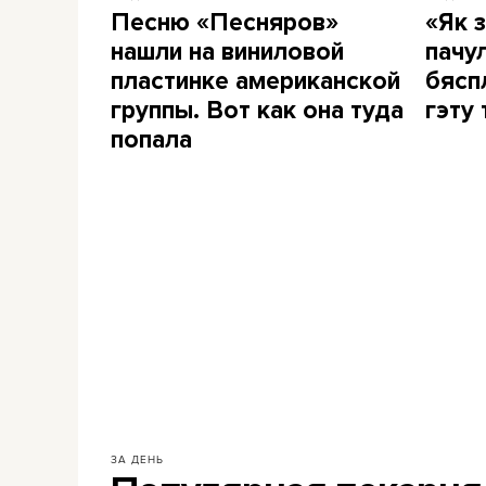
Песню «Песняров»
«Як з
нашли на виниловой
пачу
пластинке американской
бясп
группы. Вот как она туда
гэту
попала
ЗА ДЕНЬ