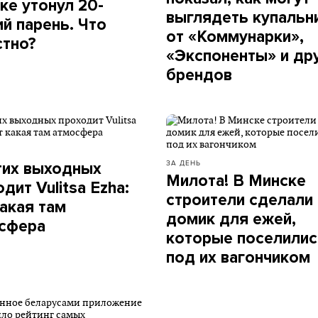
ке утонул 20-
выглядеть купальн
ий парень. Что
от «Коммунарки»,
стно?
«Экспоненты» и др
брендов
ЗА ДЕНЬ
тих выходных
Милота! В Минске
дит Vulitsa Ezha:
строители сделали
какая там
домик для ежей,
сфера
которые поселилис
под их вагончиком