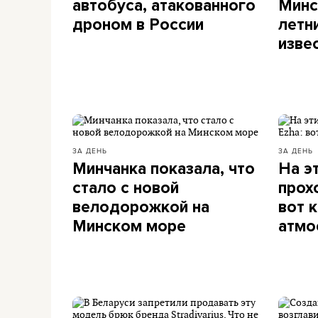
автобуса, атакованного
Минс
дроном в России
летн
изве
ЗА ДЕНЬ
ЗА ДЕНЬ
Минчанка показала, что
На э
стало с новой
прохо
велодорожкой на
вот 
Минском море
атмо