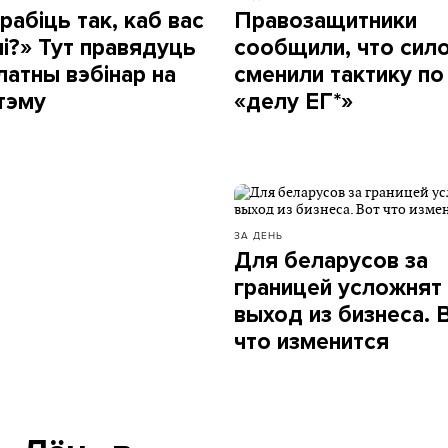
рабіць так, каб вас
Правозащитники
лі?» Тут правядуць
сообщили, что сил
латны вэбінар на
сменили тактику по
 тэму
«делу ЕГ*»
ЗА ДЕНЬ
Для беларусов за
границей усложнят
выход из бизнеса. 
что изменится