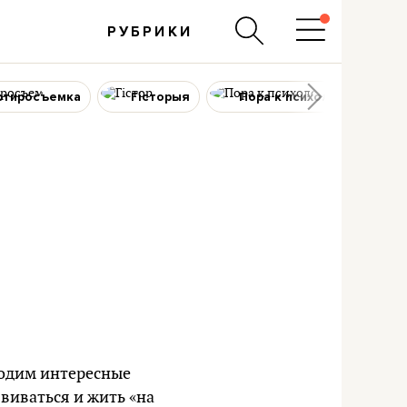
РУБРИКИ
ртиросъемка
Гісторыя
Пора к психологу
аходим интересные
виваться и жить «на