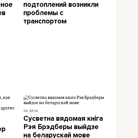
еное
подтоплений возникли
ев
проблемы с
транспортом
ЗА ДЕНЬ
Сусветна вядомая кніга
Рэя Брэдберы выйдзе
ер
на беларускай мове