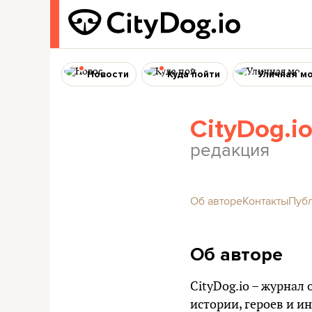
Новости
Куда пойти
Уличная м
CityDog.i
редакция
Об авторе
Контакты
Пуб
Об авторе
CityDog.io – журнал
истории, героев и и