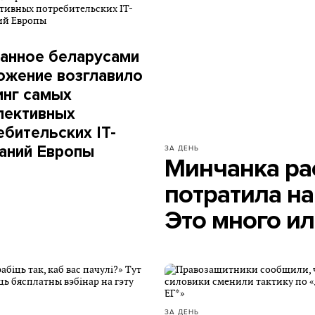
анное беларусами
ожение возглавило
инг самых
пективных
ебительских IT-
аний Европы
ЗА ДЕНЬ
Минчанка рас
потратила на
Это много ил
ЗА ДЕНЬ