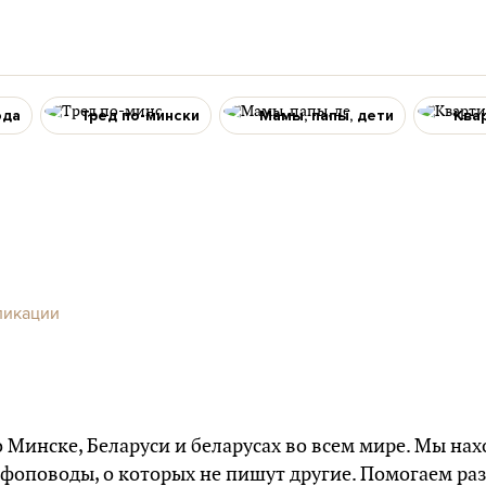
ода
Тред по-мински
Мамы, папы, дети
Ква
o
ликации
 о Минске, Беларуси и беларусах во всем мире. Мы н
нфоповоды, о которых не пишут другие. Помогаем раз