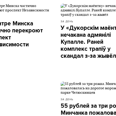
ЗА ДЕНЬ
нтре Минска
У «Дукорскім маён
ично перекроют
нечакана адмянілі
пект
Купалле. Раней
висимости
комплекс трапіў у
скандал з-за жывёл
ЗА ДЕНЬ
55 рублей за три р
Минчанка пожалов