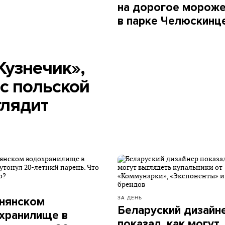
на дорогое морож
в парке Челюскинц
Кузнечик»,
с польской
глядит
ЗА ДЕНЬ
нянском
Беларуский дизайн
хранилище в
показал, как могут