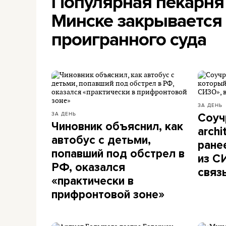
Популярная пекарня
Минске закрывается
проигранного суда
ЗА ДЕНЬ
ЗА ДЕНЬ
Соуч
Чиновник объяснил, как
archi
автобус с детьми,
ране
попавший под обстрел в
из С
РФ, оказался
связ
«практически в
прифронтовой зоне»